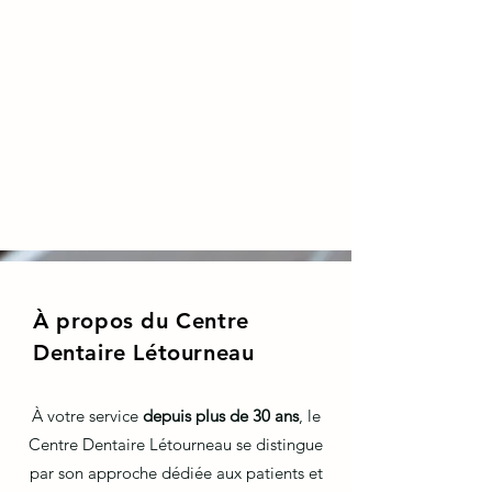
combinées ensemble. 

Les blanchiments requièrent un examen 
pour s'assurer que les dents et les 
gencives sont en bonne santé.

Offre d'une durée limitée, valide du 12 
septembre au 30 septembre
À propos du Centre
Dentaire Létourneau
À votre service
depuis plus de 30 ans
, le
Centre Dentaire Létourneau se distingue
par son approche dédiée aux patients et